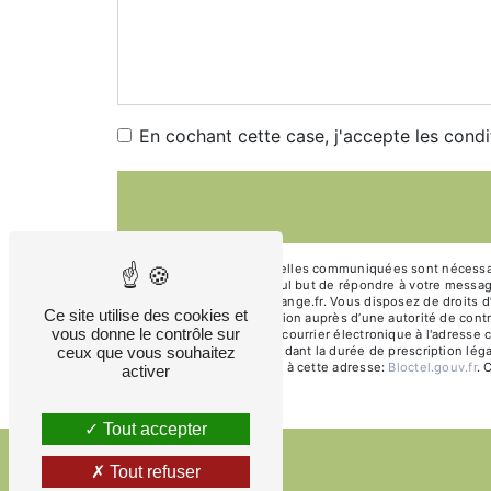
En cochant cette case, j'accepte les condi
** Les données personnelles communiquées sont nécessaires
sous-traitants dans le seul but de répondre à votre mess
christian-mercier569@orange.fr. Vous disposez de droits d’a
Ce site utilise des cookies et
d’introduire une réclamation auprès d’une autorité de cont
vous donne le contrôle sur
15400 Marchastel ou par courrier électronique à l'adresse
ceux que vous souhaitez
prise de contact puis pendant la durée de prescription léga
téléphonique, disponible à cette adresse:
Bloctel.gouv.fr
. 
activer
Tout accepter
Tout refuser