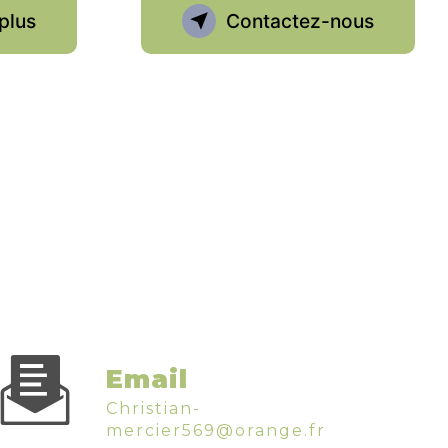
plus
Contactez-nous
Email
christian-
mercier569@orange.fr