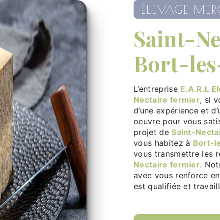
ÉLEVAGE MER
Saint-Nectaire fermier à
Bort-le
L’entreprise
E.A.R.L E
Nectaire fermier
, si 
d’une expérience et d’
oeuvre pour vous sati
projet de
Saint-Necta
vous habitez à
Bort-l
vous transmettre les 
Nectaire fermier
. Not
avec vous renforce enc
est qualifiée et travai