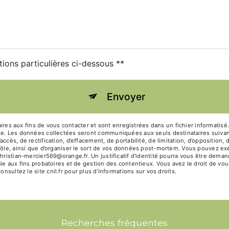
tions particulières ci-dessous **
Envoyer
 aux fins de vous contacter et sont enregistrées dans un fichier informatisé. 
age. Les données collectées seront communiquées aux seuls destinataires suivan
ccès, de rectification, d’effacement, de portabilité, de limitation, d’opposition
rôle, ainsi que d’organiser le sort de vos données post-mortem. Vous pouvez exe
 christian-mercier569@orange.fr. Un justificatif d'identité pourra vous être de
le aux fins probatoires et de gestion des contentieux. Vous avez le droit de vou
Consultez le site cnil.fr pour plus d’informations sur vos droits.
Recherches fréquentes