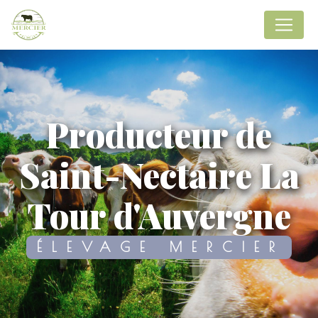
Panneau de gestion des cookies
producteur de
Saint-Nectaire La
Tour d'Auvergne
ÉLEVAGE MERCIER