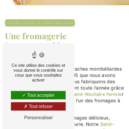
La fabrication du Saint-Nectaire
Une fromagerie
incontournable
Ce site utilise des cookies et
Spécialisés dans l’élevage de vaches montbéliardes
vous donne le contrôle sur
depuis 1957, ce n’est qu’en 2005 que nous avons
ceux que vous souhaitez
activer
aménagé notre fromagerie. Nous fabriquons des
fromages Saint-Nectaire
durant toute l’année grâce
au lait de notre troupeau. Le
Saint-Nectaire fermie
r
Tout accepter
est l’un des
AOC
d’Auvergne et l’un des fromages à
Tout refuser
goût exceptionnel.
Nous vous proposons des fromages délicieux,
Personnaliser
caractérisés par une croûte fleurie. Notre
Saint-